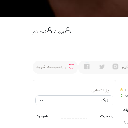
ورود
/
ثبت نام
واردسیستم شوید
اری
:
0
سایز انتخابی
2
ند
وضعیت
ناموجود
رد