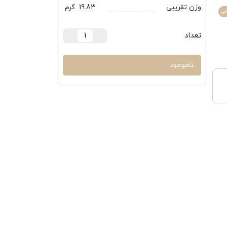
وزن تقریبی
19.83
گرم
نی
تعداد
ناموجود